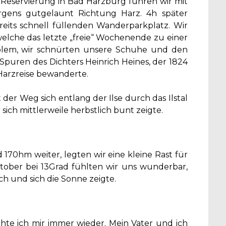
-Reservierung in Bad Harzburg fuhren wir mit
ns gutgelaunt Richtung Harz. 4h später
ereits schnell füllenden Wanderparkplatz. Wir
welche das letzte „freie“ Wochenende zu einer
blem, wir schnürten unsere Schuhe und den
Spuren des Dichters Heinrich Heines, der 1824
Harzreise bewanderte.
der Weg sich entlang der Ilse durch das Ilstal
ch mittlerweile herbstlich bunt zeigte.
 170hm weiter, legten wir eine kleine Rast für
tober bei 13Grad fühlten wir uns wunderbar,
 und sich die Sonne zeigte.
hte ich mir immer wieder. Mein Vater und ich