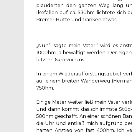
plauderten den ganzen Weg lang und
Ilsefällen auf ca. 530hm lichtete sic
Bremer Hütte und tranken etwas.
„Nun“, sagte mein Vater,“ wird es an
1000hm ja bewältigt werden. Der eigen
letzten 6km vor uns.
In einem Wiederaufforstungsgebiet ver
auf einem breiten Wanderweg (Herman
750hm.
Einige Meter weiter ließ mein Vater verl
und dann kommt das schlimmste Stück“
500hm geschafft. An einer schönen Ban
die Uhr und entließ mich aufgrund des
harten Anstieg von fast 400hm. Ich v