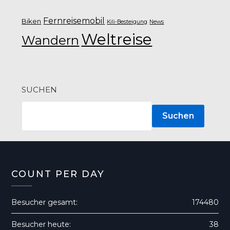
Fernreisemobil
Biken
Kili-Besteigung
News
Weltreise
Wandern
SUCHEN
Suchen
COUNT PER DAY
Besucher gesamt:
174480
Besucher heute:
38