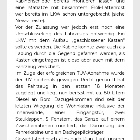
Kabinenschiede bereits montieren lassen und
eine Matratze mit bekanntem Froli-Lattenrost
war bereits im LKW schon untergebracht (siehe
News-Leiste).
Vor der Zulassung war jedoch erst noch eine
Umschlüsselung des Fahrzeugs notwendig. Ein
LKW mit dem Aufbau „geschlossener Kasten“
sollte es werden. Die Kabine könnte zwar auch als
Ladung durch die Gegend gefahren werden, als
Kasten eingetragen ist diese aber auch mit dem
Fahrzeug versichert.
Im Zuge der erfolgreichen TÜV-Abnahme wurde
der 917 nochmals gewogen. Recht genau 1t hat
das Fahrzeug in den letzten 18 Monaten
zugelegt und liegt nun bei 5,5t mit ca. 80 Litern
Diesel an Bord. Dazugekommen sind seit der
letzten Wiegung die Wohnkabine inklusive der
Innenwände, einer Eingangstür, zwei
Stauklappen, 5 Fenstern, das Ganze auf einem
Zwischenrahmen montiert, die Dämmung der
Fahrerkabine und ein Dachgepäckträger.
Gewichtstechnisch alles nach Plan. Laut unserer