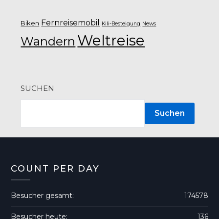
Fernreisemobil
Biken
Kili-Besteigung
News
Weltreise
Wandern
SUCHEN
Suchen
COUNT PER DAY
Besucher gesamt:
174578
Besucher heute:
136