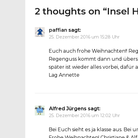
2 thoughts on “
Insel 
paffian
sagt:
25. Dezember 2016 um 15:28 Uhr
Euch auch frohe Weihnachten!! Regn
Regenguss kommt dann und übersc
später ist wieder alles vorbei, dafü
Lag Annette
Alfred Jürgens
sagt:
25. Dezember 2016 um 12:02 Uhr
Bei Euch sieht es ja klasse aus. Bei 
Frohe Weihnachten! Christiane & Al