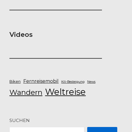
Videos
Fernreisemobil
Biken
Kili-Besteigung
News
Weltreise
Wandern
SUCHEN