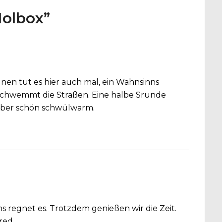
Holbox
”
en tut es hier auch mal, ein Wahnsinns
hwemmt die Straßen. Eine halbe Srunde
r aber schön schwülwarm.
uns regnet es. Trotzdem genießen wir die Zeit.
fred