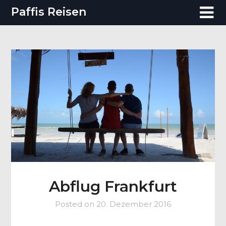
Skip
Paffis Reisen
to
content
Abflug Frankfurt
Posted on
20. Dezember 2016