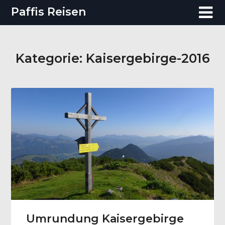
Skip
Paffis Reisen
to
content
Kategorie:
Kaisergebirge-2016
Umrundung Kaisergebirge