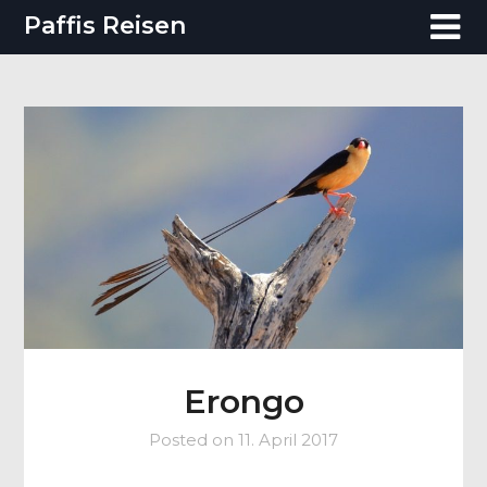
Skip
Paffis Reisen
to
content
Erongo
Posted on
11. April 2017