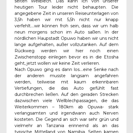
selten Wellblech. Das kann ich von unserer
heutigen Tour leider nicht behaupten. Die
angegebene Zeit in unseren Reiseunterlagen von
3,5h haben wir mit 5,5h nicht nur knapp
verfehlt….wir können froh sein, dass wir um halb
neun morgens schon im Auto saßen. In der
nördlichen Haupstadt Opuwo haben wir uns nicht
lange aufgehalten, außer vollzutanken. Auf dem
Rückweg werden wir hier noch einen
Zwischenstopp einlegen bevor es in die Etosha
geht, jetzt wollen wir keine Zeit verlieren.
Nach Opuwo ging es dann los….eine Senke nach
der anderen musste langsam angefahren
werden, teilweise mit kaum erkennbaren
Vertiefungen, die das Auto gefühlt fast
durchbrechen ließen. Auf den geraden Strecken
dazwischen viele Wellblechpassagen, die das
Weiterkommen – 180km ab Opuwa- stark
verlangsamten und irgendwann auch Nerven
kosteten. Die Gegend an sich war sehr grün und
vielmehr an Tanzania erinnernd als an das
typische Mittelland von Namibia. Selten kamen